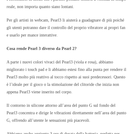
reale, non importa quanto siano lontani.
Per gli artisti in webcam, Pearl3 li aiuterà a guadagnare di più poiché
gli utenti potranno dare il controllo del proprio vibratore ai propri fan
e usarlo per mance interattive.
Cosa rende Pearl 3 diverso da Pearl 2?
A parte i nuovi colori vivaci del Pearl3 (viola e rosa), abbiamo
migliorato i touch pad e li abbiamo estesi fino alla punta per rendere il
Pearl3 molto più reattivo al tocco rispetto ai suoi predecessori. Questo
è l’ideale per il gioco o la stimolazione del clitoride che inizia non
appena Pearl3 viene inserito nel corpo.
Il contorno in silicone attorno all’area del punto G sul fondo del
Pearl3 concentra e dirige le vibrazioni direttamente nell’area del punto
G, offrendo all’utente le sensazioni più piacevoli.
Abbiamo anche aggiunto 3 ore di durata della batteria, perfetta per