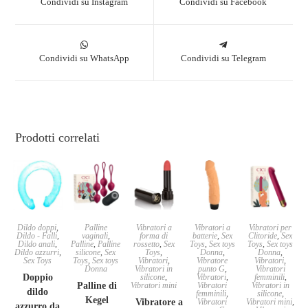
Condividi su Instagram
Condividi su Facebook
Condividi su WhatsApp
Condividi su Telegram
Prodotti correlati
Dildo doppi
,
Palline
Vibratori a
Vibratori a
Vibratori per
Dildo - Falli
,
vaginali
,
forma di
batterie
,
Sex
Clitoride
,
Sex
Dildo anali
,
Palline
,
Palline
rossetto
,
Sex
Toys
,
Sex toys
Toys
,
Sex toys
Dildo azzurri
,
silicone
,
Sex
Toys
,
Donna
,
Donna
,
Sex Toys
Toys
,
Sex toys
Vibratori
,
Vibratore
Vibratori
,
Donna
Vibratori in
punto G
,
Vibratori
Doppio
silicone
,
Vibratori
,
femminili
,
Palline di
Vibratori mini
Vibratori
Vibratori in
dildo
femminili
,
silicone
,
Kegel
Vibratore a
Vibratori
Vibratori mini
,
azzurro da