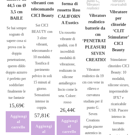
punto G
,
Vibratori
vibranti con
forma di
Vibratori
ricaricabili
44,5 cm Ø
realistici
telecomando
rossetto Rosso
3,5 cm
Vibratore
CICI Beauty
Vibratore
CALIFORNI
BAILE
per
realistico a
A Exotics
clitoride
Set CICI
Se hai sempre
batterie da 19
‘CLIT
BEAUTY con
Un rossetto
sognato di
cm
Stimulator’
3 sfere
vibrante di
sapere cosa si
‘PENETRATING
CICI
vibranti,
qualità, con 8
prova con la
PLEASURES’
Beauty
telecomando e
incredibili
doppia
SEVEN
10 modalità.
modalità di
penetrazione,
CREATIONS
Stimolatore
Tonifica il
vibrazione,
questo dildo
clitorideo CICI
pavimento
Vibratore
realizzato in
doppio azzurro
Beauty: 10
pelvico in soli
realistico da 19
silicone
è perfetto per
modalità,
15 minuti al
cm con vene in
antiallergico
soddisfare
silicone sicuro,
giorno.
rilievo e
liscio come la
finalmente le
impermeabile
Sensazioni
curvatura
seta. Colore:
tue fantasie
IPX7 e
intense in
studiata per il
rosso
ricaricabile
15,69
€
coppia.
punto G.
26,44
€
USB. Piacere
Seven
57,81
€
Aggiungi
intenso in
Creations
Aggiungi
al
formato
Aggiungi
al
regala piacere
carrello
tascabile.
al
carrello
autentico in