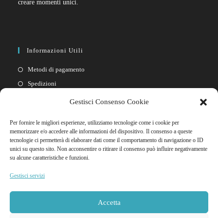
creare momenti unici.
Informazioni Utili
Metodi di pagamento
Spedizioni
Resi
Gestisci Consenso Cookie
Privacy policy
Per fornire le migliori esperienze, utilizziamo tecnologie come i cookie per
Cookie policy
memorizzare e/o accedere alle informazioni del dispositivo. Il consenso a queste
tecnologie ci permetterà di elaborare dati come il comportamento di navigazione o ID
unici su questo sito. Non acconsentire o ritirare il consenso può influire negativamente
Link Rapidi
su alcune caratteristiche e funzioni.
Il mio account
Gestisci servizi
FAQ
Contattaci
Accetta