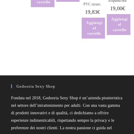
Acquista ora!
carrello
PVC sicuro.
19,00
€
19,83
€
Aggiungi
Aggiungi
al
al
carrello
carrello
Godooria Sexy Shop
Fondata nel 2018, Godooria Sexy Shop è un’azienda pionieristica
nel settore dell’intrattenimento per adulti. Con una vasta gamma
di prodotti innovativi e di qualità, ci dedichiamo a offrire
esperienze indimenticabili, rispettando sempre la privacy e le
preferenze dei nostri clienti. La nostra passione ci guida nel