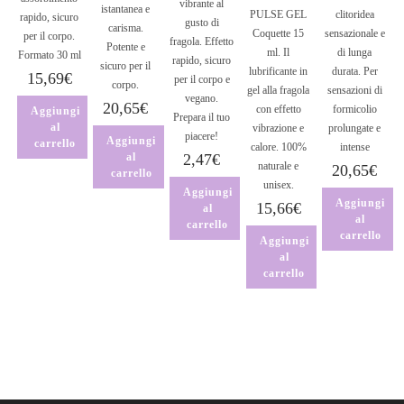
vibrante al
istantanea e
PULSE GEL
clitoridea
rapido, sicuro
gusto di
carisma.
Coquette 15
sensazionale e
per il corpo.
fragola. Effetto
Potente e
ml. Il
di lunga
Formato 30 ml
rapido, sicuro
sicuro per il
lubrificante in
durata. Per
15,69
€
per il corpo e
corpo.
gel alla fragola
sensazioni di
vegano.
20,65
€
con effetto
formicolio
Aggiungi
Prepara il tuo
al
vibrazione e
prolungate e
piacere!
Aggiungi
carrello
calore. 100%
intense
al
2,47
€
naturale e
20,65
€
carrello
unisex.
Aggiungi
Aggiungi
15,66
€
al
al
carrello
carrello
Aggiungi
al
carrello