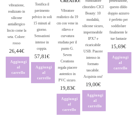
CREATIONS
Stimolatore
penetrazione,
Tonifica il
vibrazione,
clitorideo CICI
questo dildo
pavimento
Vibratore
realizzato in
Beauty: 10
doppio azzurro
pelvico in soli
realistico da 19
silicone
modalità,
è perfetto per
15 minuti al
cm con vene in
antiallergico
silicone sicuro,
soddisfare
giorno.
rilievo e
liscio come la
impermeabile
finalmente le
Sensazioni
curvatura
seta. Colore:
IPX7 e
tue fantasie
intense in
studiata per il
rosso
ricaricabile
15,69
€
coppia.
punto G.
26,44
€
USB. Piacere
Seven
57,81
€
Aggiungi
intenso in
Creations
Aggiungi
al
formato
al
Aggiungi
regala piacere
carrello
tascabile.
carrello
al
autentico in
Acquista ora!
carrello
PVC sicuro.
19,00
€
19,83
€
Aggiungi
Aggiungi
al
al
carrello
carrello