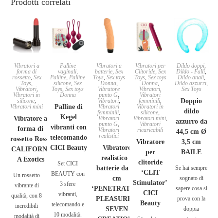
Prodotti correlati
Vibratori a
Palline
Vibratori a
Vibratori per
Dildo doppi
,
forma di
vaginali
,
batterie
,
Sex
Clitoride
,
Sex
Dildo - Falli
,
rossetto
,
Sex
Palline
,
Palline
Toys
,
Sex toys
Toys
,
Sex toys
Dildo anali
,
Toys
,
silicone
,
Sex
Donna
,
Donna
,
Dildo azzurri
,
Vibratori
,
Toys
,
Sex toys
Vibratore
Vibratori
,
Sex Toys
Vibratori in
Donna
punto G
,
Vibratori
silicone
,
Vibratori
,
femminili
,
Doppio
Vibratori mini
Palline di
Vibratori
Vibratori in
dildo
femminili
,
silicone
,
Kegel
Vibratore a
Vibratori
Vibratori mini
,
azzurro da
punto G
,
Vibratori
vibranti con
forma di
Vibratori
ricaricabili
44,5 cm Ø
realistici
telecomando
rossetto Rosso
Vibratore
3,5 cm
CICI Beauty
Vibratore
CALIFORNI
per
BAILE
realistico a
A Exotics
clitoride
Set CICI
batterie da 19
Se hai sempre
‘CLIT
BEAUTY con
Un rossetto
cm
sognato di
Stimulator’
3 sfere
vibrante di
‘PENETRATING
sapere cosa si
CICI
vibranti,
qualità, con 8
PLEASURES’
prova con la
Beauty
telecomando e
incredibili
SEVEN
doppia
10 modalità.
modalità di