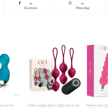
su
su
Facebook
WhatsApp
ine
,
Sex Toys
Palline vaginali
,
Palline
,
Palline silicone
,
Sex
Vibratori anali
,
Pal