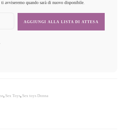
e ti avviseremo quando sarà di nuovo disponibile.
y
one
,
Sex Toys
,
Sex toys Donna