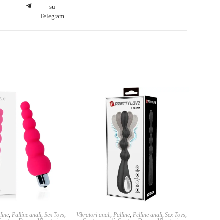
su
Telegram
line
,
Palline anali
,
Sex Toys
,
Vibratori anali
,
Palline
,
Palline anali
,
Sex Toys
,