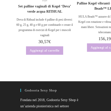
Toys
Palline Kegel vibrant
Set palline vaginali di Kegel ‘Deva’
Beads™ L
verde acqua RITHUAL
HULA Beads™ azzurre di LE
Deva di Rithual include 4 palline di pesi diversi:
Kegel con rotazione e vibra
60 g, 25 g, 40 g e 60 g per combinarle e creare il
mani libere. Sensazioni n
programma di esercizi di Kegel per i muscoli
telecoman
vaginali
156,19
30,57
€
Aggiungi al c
Aggiungi al carrello
Godooria Sexy Shop
Fondata nel 2018, Godooria Sexy Shop è
un’azienda pionieristica nel settore