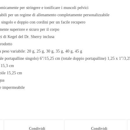
micamente per stringere e tonificare i muscoli pelvici
iabili per un regime di allenamento completamente personalizzabile
 singolo e doppio con cordini per un facile recupero
mente superiore e sicuro per il corpo
zi di Kegel del Dr. Sherry inclusa
rodotto
a peso variabile: 20 g, 25 g, 30 g, 35 g, 40 g, 45 g
le portapalline singolo) 6”/15,25 cm (totale doppio portapalline) 1,25 x 1”/3,
 15,3 cm
bile 15,25 cm
qua
le impermeabile
Condividi
Condividi