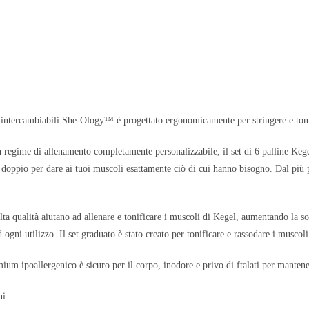
i intercambiabili She-Ology™ è progettato ergonomicamente per stringere e tonif
n regime di allenamento completamente personalizzabile, il set di 6 palline Kege
 doppio per dare ai tuoi muscoli esattamente ciò di cui hanno bisogno. Dal più pi
 alta qualità aiutano ad allenare e tonificare i muscoli di Kegel, aumentando la s
ogni utilizzo. Il set graduato è stato creato per tonificare e rassodare i muscol
emium ipoallergenico è sicuro per il corpo, inodore e privo di ftalati per mantenere
ni