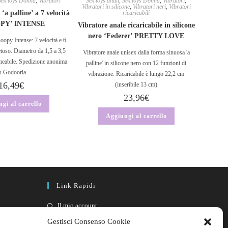
Sex toys Donna
,
Vibratori
Sex toys anali
,
Sex toys Donna
,
Vibratori
,
Vibratori in silicone
,
Vibratori neri
,
Vibratori
‘a palline’ a 7 velocità
ricaricabili
PY’ INTENSE
Vibratore anale ricaricabile in silicone
nero ‘Federer’ PRETTY LOVE
oopy Intense: 7 velocità e 6
setoso. Diametro da 1,5 a 3,5
Vibratore anale unisex dalla forma sinuosa 'a
meabile. Spedizione anonima
palline' in silicone nero con 12 funzioni di
u Godooria
vibrazione. Ricaricabile è lungo 22,2 cm
16,49
€
(inseribile 13 cm)
23,96
€
gi al carrello
Aggiungi al carrello
Link Rapidi
Il mio account
FAQ
Gestisci Consenso Cookie