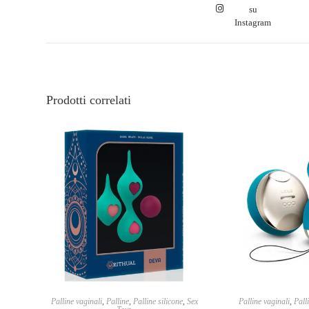
su
Instagram
Prodotti correlati
Palline vaginali
,
Palline
,
Palline silicone
,
Sex
Palline vaginali
,
Pall