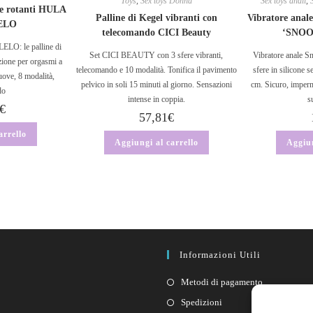
Toys
,
Sex toys Donna
Sex toys anali
,
i e rotanti HULA
Palline di Kegel vibranti con
Vibratore anale 
ELO
telecomando CICI Beauty
‘SNOO
LO: le palline di
Set CICI BEAUTY con 3 sfere vibranti,
Vibratore anale Sn
zione per orgasmi a
telecomando e 10 modalità. Tonifica il pavimento
sfere in silicone 
uove, 8 modalità,
pelvico in soli 15 minuti al giorno. Sensazioni
cm. Sicuro, imper
do
intense in coppia.
s
€
57,81
€
arrello
Aggiungi al carrello
Aggiun
Informazioni Utili
Metodi di pagamento
Spedizioni