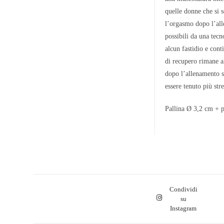
quelle donne che si
l’orgasmo dopo l’al
possibili da una tec
alcun fastidio e co
di recupero rimane a
dopo l’allenamento s
essere tenuto più str
Pallina Ø 3,2 cm + p
Condividi
su
Instagram