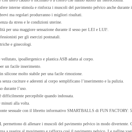
 con utero caduto o inclinato o a coloro che hanno subito un’isterectomia.
 sfere interne stimola e rinforza i muscoli del pavimento pelvico anche durante 
 brevi ma regolari produrranno i migliori risultati.
enza da stress e le condizioni uterine.
lità per una maggiore sensazione durante il sesso per LEI e LUI!.
essionisti per gli esercizi postnatali.
triche e ginecologi.
.
vellutato, ipoallergenico e plastica ASB adatta al corpo.
per un facile inserimento.
in silicone molto stabile per una facile rimozione.
a senza cuciture e aderenti al corpo semplificano l’inserimento e la pulizia.
so durante l’uso.
difficilmente percepibile quando indossata.
 minuti alla volta.
rizzonte sessuale con il libretto informativo SMARTBALLS di FUN FACTORY:
rmettono di allenare i muscoli del pavimento pelvico in modo divertente.
terna a reagire al movimento e rafforza così il pavimento pelvico. Le pallin