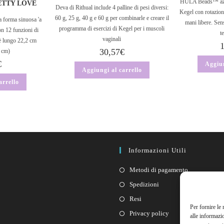
HULA Beads™ azzu
RETTY LOVE
Deva di Rithual include 4 palline di pesi diversi:
Kegel con rotazion
60 g, 25 g, 40 g e 60 g per combinarle e creare il
a forma sinuosa 'a
mani libere. Sen
programma di esercizi di Kegel per i muscoli
con 12 funzioni di
t
vaginali
 è lungo 22,2 cm
30,57
€
3 cm)
€
Aggiun
Aggiungi al carrello
arrello
Informazioni Utili
Metodi di pagamento
Spedizioni
Resi
Per fornire le
Privacy policy
alle informazi