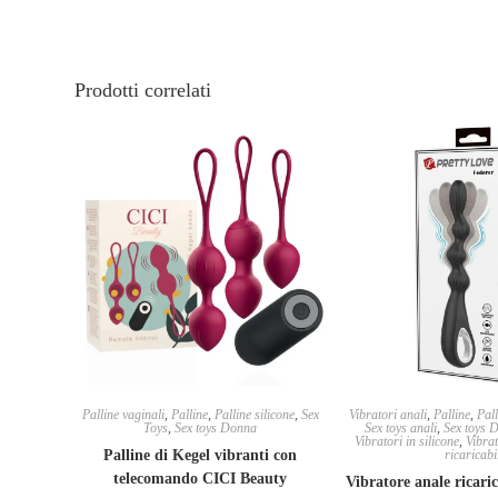
Prodotti correlati
Palline vaginali
,
Palline
,
Palline silicone
,
Sex
Vibratori anali
,
Palline
,
Pall
Toys
,
Sex toys Donna
Sex toys anali
,
Sex toys 
Vibratori in silicone
,
Vibrat
Palline di Kegel vibranti con
ricaricabi
telecomando CICI Beauty
Vibratore anale ricaric