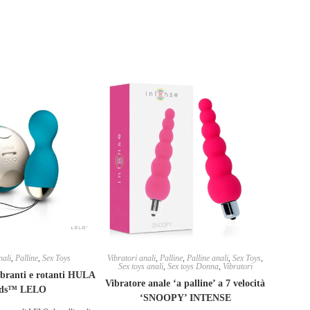
nali
,
Palline
,
Sex Toys
Vibratori anali
,
Palline
,
Palline anali
,
Sex Toys
,
Sex toys anali
,
Sex toys Donna
,
Vibratori
ibranti e rotanti HULA
Vibratore anale ‘a palline’ a 7 velocità
ads™ LELO
‘SNOOPY’ INTENSE