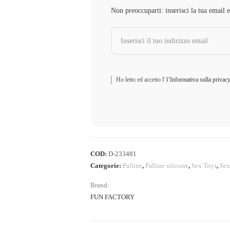
Non preoccuparti: inserisci la tua email 
Ho letto ed accetto l'
l’Informativa sulla privac
COD:
D-233481
Categorie:
Palline
,
Palline silicone
,
Sex Toys
,
Sex
Brand:
FUN FACTORY