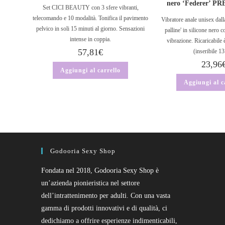
nero ‘Federer’ P
Set CICI BEAUTY con 3 sfere vibranti,
telecomando e 10 modalità. Tonifica il pavimento
Vibratore anale unisex dall
pelvico in soli 15 minuti al giorno. Sensazioni
palline' in silicone nero 
intense in coppia.
vibrazione. Ricaricabile
57,81
€
(inseribile 1
23,96
Aggiungi al carrello
Aggiungi al c
Godooria Sexy Shop
Fondata nel 2018, Godooria Sexy Shop è
un’azienda pionieristica nel settore
dell’intrattenimento per adulti. Con una vasta
gamma di prodotti innovativi e di qualità, ci
dedichiamo a offrire esperienze indimenticabili,