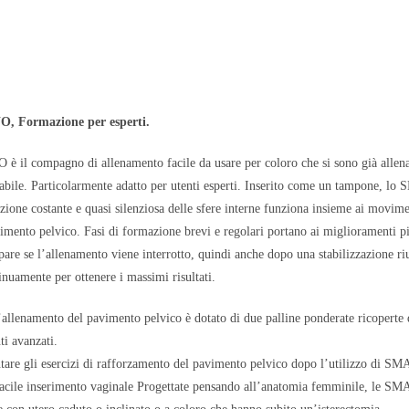
Formazione per esperti.
l compagno di allenamento facile da usare per coloro che si sono già al
abile. Particolarmente adatto per utenti esperti. Inserito come un tampone, 
azione costante e quasi silenziosa delle sfere interne funziona insieme ai movime
avimento pelvico. Fasi di formazione brevi e regolari portano ai miglioramenti 
mpare se l’allenamento viene interrotto, quindi anche dopo una stabilizzazio
tinuamente per ottenere i massimi risultati.
l’allenamento del pavimento pelvico è dotato di due palline ponderate ricoperte 
ti avanzati.
ntare gli esercizi di rafforzamento del pavimento pelvico dopo l’utilizzo 
 facile inserimento vaginale Progettate pensando all’anatomia femminile, le