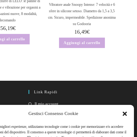
rre di LELO: le palline di
Vibratore anale Snoopy Intense: 7 velocità e 6
e e vibrazione per orgasmi a
sfere in silicone setoso. Diametro da 1,5 a 3,5
sazioni nuove, 8 modalità,
cm. Sicuro, impermeabile. Spedizione anonima
elecomando
su Godooria
156,19
€
16,49
€
gi al carrello
Aggiungi al carrello
Link Rapidi
Il mio account
FAQ
Gestisci Consenso Cookie
Contattaci
 migliori esperienze, utilizziamo tecnologie come i cookie per memorizzare e/o accedere
oni del dispositivo. Il consenso a queste tecnologie ci permetterà di elaborare dati come il