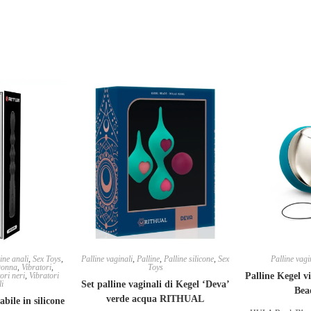
ine anali
,
Sex Toys
,
Palline vaginali
,
Palline
,
Palline silicone
,
Sex
Palline vagi
Donna
,
Vibratori
,
Toys
ori neri
,
Vibratori
Palline Kegel v
li
Set palline vaginali di Kegel ‘Deva’
Be
verde acqua RITHUAL
abile in silicone