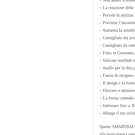
– Non adatto a donne
– La rotazione delle
– Periodi di utilizzo
– Previene l’incontin
– Aumenta la sensibi
– Consigliato dai prof
– Consigliato da oste
– Fatto in Germania
– Silicone morbido e 
– Anello per le dita 
– Fascia di recupero 
– Il design e la form
– Discreto e silenzio
– La forma comoda è 
– Indossare fino a 30
– Allarga il tuo o
Queste SMARTBALL pe
alla muscolatura in