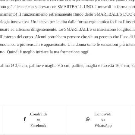
 sono già allenate con successo con SMARTBALL UNO. I muscoli in forma porta
lenamento! Il funzionamento estremamente fluido dello SMARTBALLS DUO e la r
nologia innovativa. Un incavo per le dita dalla forma ergonomica facilita l’inse
ntinuare ad allenarsi diligentemente. Le SMARTBALLS si inseriscono longitudi
ll’esterno del corpo. Alcuni potrebbero pensare che sia un peccato che l’uso
ono ancora più sensuali e appassionate. Una donna sente le sensazioni più inten
etto. Quindi è meglio iniziare la tua formazione oggi!
allina Ø 3,6 cm, palline e maglia 9,5 cm, palline, maglia e fascetta 16,8 cm, 7
Condividi
Condividi
su
su
Facebook
WhatsApp