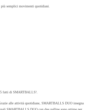
i più semplici movimenti quotidiani.
 55 fatti di SMARTBALLS!.
 Grazie alle attività quotidiane, SMARTBALLS DUO insegna
e vaginali SMARTBALLS DUO con due palline sono ottime per