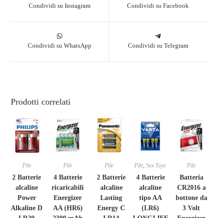
Condividi su Instagram
Condividi su Facebook
Condividi su WhatsApp
Condividi su Telegram
Prodotti correlati
Pile
Pile
Pile
Pile
,
Sex Toys
Pile
2 Batterie
4 Batterie
2 Batterie
4 Batterie
Batteria
alcaline
ricaricabili
alcaline
alcaline
CR2016 a
Power
Energizer
Lasting
tipo AA
bottone da
Alkaline D
AA (HR6)
Energy C
(LR6)
3 Volt