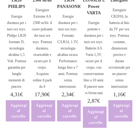
LR20
2300 mAh
LR14
LONGLIFE
Energizer
PHILIPS
PANASONIC
Power
Energizer
Energizer
VARTA
Energia
Extreme AA
Energia
CR2016, la
duratura per i
2300 mAh: il
duratura per i
Energia
batteria al litio
tuoi sex toys.
cuore pulsante
tuoi sex toys.
potente e
da 3V per sex
Philips LR20
dei tuoi sex
Formato
duratura per i
toys. Potenza
formato D,
toys. Potenza
C/LR14, 1.5V,
tuoi sex toys.
costante,
tecnologia
duratura,
tecnologia
Batterie AA
dimensioni
alcalina 1,5
ricaricabile e
alcalina sicura.
Varta 1,5V,
precise e
Volt. Potenza
sicura per il
Performance
sicure per il
durata
garantita per
corpo.
lunga fino a 7
corpo, con
eccezionale per
lunghi
Acquista
anni. Potenza
conservazione
un piacere
momenti di
online il pack
senza
fino a 10 anni.
senza
piacere.
da 4
interruzioni.
Il piacere non
interruzioni
si ferma mai
4,31
€
17,90
€
2,34
€
1,16
€
2,87
€
Aggiungi
Aggiungi
Aggiungi
Aggiungi
al
al
al
al
Aggiungi
carrello
carrello
carrello
carrello
al
carrello