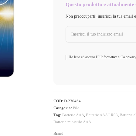
Questo prodotto è attualmente 
Non preoccuparti: inserisci la tua email 
Ho letto ed accetto l'
l’Informativa sulla privac
COD:
D-230464
Categoria:
Pile
Tag:
Batterie AAA
,
Batterie AAA LR03
,
Batterie a
Batterie ministilo AAA
Brand: