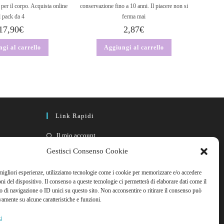
a per il corpo. Acquista online
conservazione fino a 10 anni. Il piacere non si
l pack da 4
ferma mai
17,90
€
2,87
€
gi al carrello
Aggiungi al carrello
Link Rapidi
Il mio account
FAQ
Gestisci Consenso Cookie
Contattaci
 migliori esperienze, utilizziamo tecnologie come i cookie per memorizzare e/o accedere
oni del dispositivo. Il consenso a queste tecnologie ci permetterà di elaborare dati come il
di navigazione o ID unici su questo sito. Non acconsentire o ritirare il consenso può
vamente su alcune caratteristiche e funzioni.
i