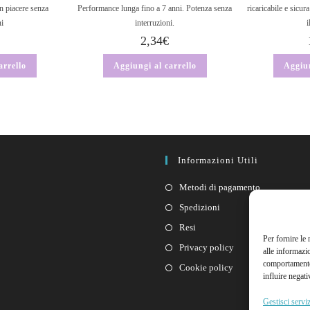
n piacere senza
Performance lunga fino a 7 anni. Potenza senza
ricaricabile e sicur
ni
interruzioni.
i
2,34
€
arrello
Aggiungi al carrello
Aggiun
Informazioni Utili
Metodi di pagamento
Spedizioni
Resi
Per fornire le
Privacy policy
alle informazi
comportamento 
Cookie policy
influire negati
Gestisci serviz