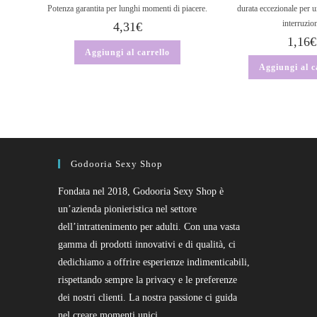
Potenza garantita per lunghi momenti di piacere.
durata eccezionale per u
interruzio
4,31
€
1,16
€
Aggiungi al carrello
Aggiungi al c
Godooria Sexy Shop
Fondata nel 2018, Godooria Sexy Shop è
un’azienda pionieristica nel settore
dell’intrattenimento per adulti. Con una vasta
gamma di prodotti innovativi e di qualità, ci
dedichiamo a offrire esperienze indimenticabili,
rispettando sempre la privacy e le preferenze
dei nostri clienti. La nostra passione ci guida
nel creare momenti unici.