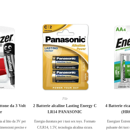
Pile
ttone da 3 Volt
2 Batterie alcaline Lasting Energy C
4 Batterie ric
er
LR14 PANASONIC
(HR6
a al litio da 3V per
Energia duratura per i tuoi sex toys. Formato
Energizer Extre
dimensioni precise e
C/LR14, 1.5V, tecnologia alcalina sicura.
pulsante dei tuoi