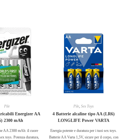
Pile
Pile
,
Sex Toys
aricabili Energizer AA
4 Batterie alcaline tipo AA (LR6)
) 2300 mAh
LONGLIFE Power VARTA
me AA 2300 mAh: il cuore
Energia potente e duratura per i tuoi sex toys.
 sex toys. Potenza duratura,
Batterie AA Varta 1,5V, sicure per il corpo, con