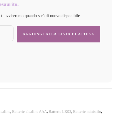
esaurito.
e ti avviseremo quando sarà di nuovo disponibile.
y
lcaline
,
Batterie alcaline AAA
,
Batterie LR03
,
Batterie ministilo
,