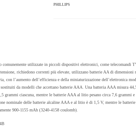
PHILLIPS
 comunemente utilizzate in piccoli dispositivi elettronici, come telecomandi TV,
 tensione, richiedono correnti più elevate, utilizzano batterie AA di dimensioni 
a, con l’aumento dell’efficienza e della miniaturizzazione dell’elettronica mode
sostituiti da modelli che accettano batterie AAA. Una batteria AAA misura 44,
5 grammi ciascuna, mentre le batterie AAA al litio pesano circa 7,6 grammi e 
ne nominale delle batterie alcaline AAA e al litio è di 1,5 V, mentre le batteri
icamente 900-1155 mAh (3240-4158 coulomb).
U4B